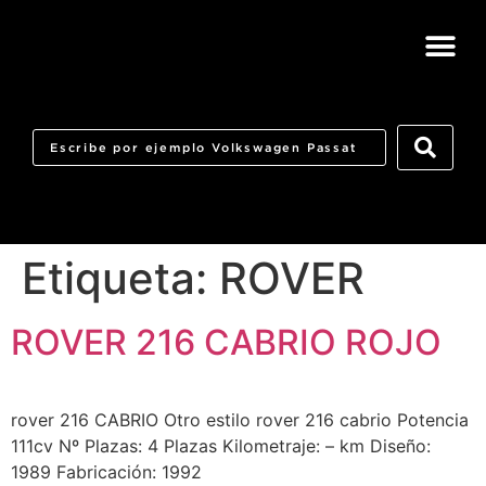
Etiqueta:
ROVER
ROVER 216 CABRIO ROJO
rover 216 CABRIO Otro estilo rover 216 cabrio Potencia
111cv Nº Plazas: 4 Plazas Kilometraje: – km Diseño:
1989 Fabricación: 1992