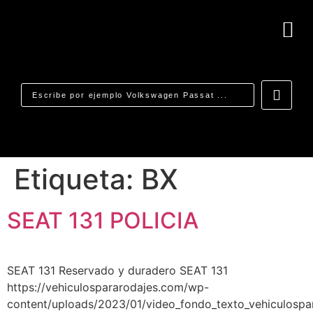
Etiqueta:
BX
SEAT 131 POLICIA
SEAT 131 Reservado y duradero SEAT 131
https://vehiculospararodajes.com/wp-
content/uploads/2023/01/video_fondo_texto_vehiculospa