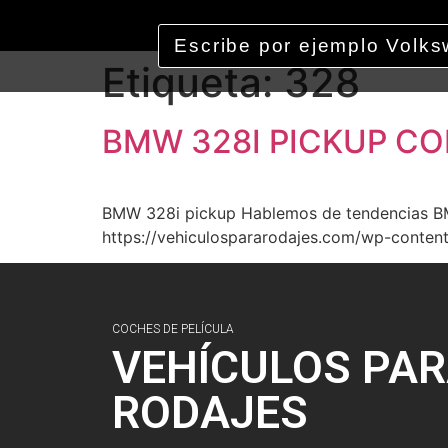
Etiqueta:
328
BMW 328I PICKUP C
BMW 328i pickup Hablemos de tendencias BMW 
https://vehiculospararodajes.com/wp-conten
COCHES DE PELÍCULA
VEHÍCULOS PA
RODAJES