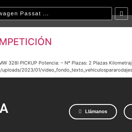
OMPETICIÓN
328I PICKUP​ Potencia: – Nº Plazas: 2 Plazas Kilometraj
t/uploads/2023/01/video_fondo_texto_vehiculospararodaje
RA
Llámanos