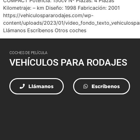
COMPACT​ Potencia: 150cv Nº Plazas: 4 Plazas
Kilometraje: – km Diseño: 1998 Fabricación: 2001
https://vehiculospararodajes.com/wp-
content/uploads/2023/01/video_fondo_texto_vehiculospa
Llámanos Escríbenos Otros coches
COCHES DE PELÍCULA
VEHÍCULOS PARA RODAJES
Llámanos
Escríbenos