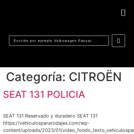
Categoría:
CITROËN
SEAT 131 POLICIA
SEAT 131 Reservado y duradero SEAT 131
https://vehiculospararodajes.com/wp-
content/uploads/2023/01/video_fondo_texto_vehiculospa