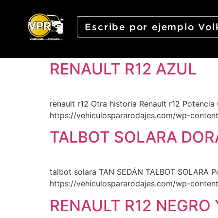
Categoría:
amarill
RENAULT R12 AZUL
renault r12 Otra historia Renault r12 Potenci
https://vehiculospararodajes.com/wp-conten
TALBOT SOLARA DO
talbot solara TAN SEDÁN TALBOT SOLARA​ Pote
https://vehiculospararodajes.com/wp-conten
RENAULT R12 NEGRO 