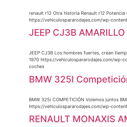
renault r12 Otra historia Renault r12 Potenci
https://vehiculospararodajes.com/wp-conten
JEEP CJ3B AMARILLO
JEEP CJ3B Los hombres fuertes, crean tiempo
1970 https://vehiculospararodajes.com/wp-c
coches
BMW 325I Competició
BMW 325i COMPETICIÓN Volemos juntos BMW 32
https://vehiculospararodajes.com/wp-conten
RENAULT MONAXIS A